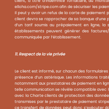
client, à titre d’indemnité forfaitaire, du mont
elloha.com/stripe.com afin de sécuriser les paiem
Il peut y avoir un refus de la carte de paiement p
client devra se rapprocher de sa banque d’une p
d’un tarif soumis au prépaiement en ligne, l
établissements peuvent générer des factures/not
communiquée par l’établissement.
11. Respect de la vie privée
Le client est informé, sur chacun des formulaire
présence d’un astérisque. Les informations traité
notamment aux prestataires de paiement en ligne)
telle communication se révèle compatible avec la
avec la Charte clients de protection des données
transmises par le prestataire de paiement stripe
ce transfert de données peut donc s’exécuter d