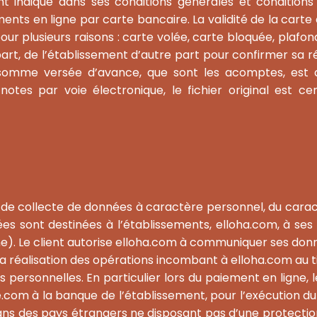
ant indiqué dans ses conditions générales et conditions
ents en ligne par carte bancaire. La validité de la carte 
our plusieurs raisons : carte volée, carte bloquée, plafon
art, de l’établissement d’autre part pour confirmer sa 
a somme versée d’avance, que sont les acomptes, est 
es par voie électronique, le fichier original est cert
s de collecte de données à caractère personnel, du caract
es sont destinées à l’établissements, elloha.com, à ses 
. Le client autorise elloha.com à communiquer ses donné
 réalisation des opérations incombant à elloha.com au ti
 personnelles. En particulier lors du paiement en ligne,
.com à la banque de l’établissement, pour l’exécution du 
ans des pays étrangers ne disposant pas d’une protecti