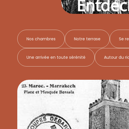
Entdec
Nos chambres
Notre terrase
Se re
Une arrivée en toute sérénité
Autour du ri