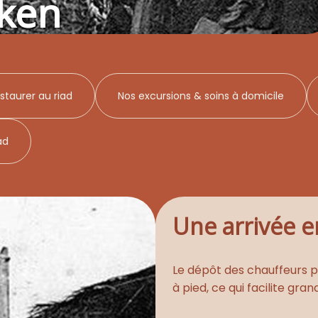
ken
staurer au riad
Nos excursions & soins à domicile
ad
Une arrivée e
Le dépôt des chauffeurs pr
à pied, ce qui facilite gra