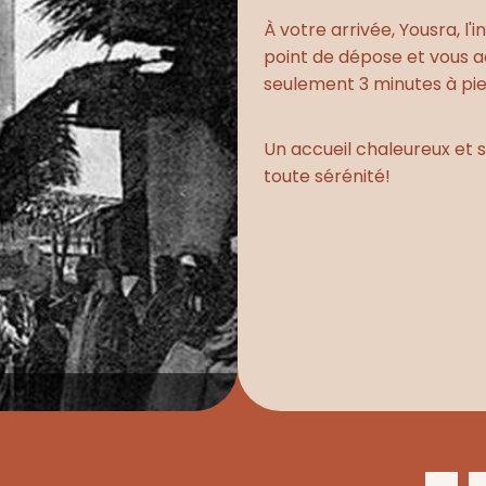
À votre arrivée, Yousra, l
point de dépose et vous a
seulement 3 minutes à pie
Un accueil chaleureux et
toute sérénité!